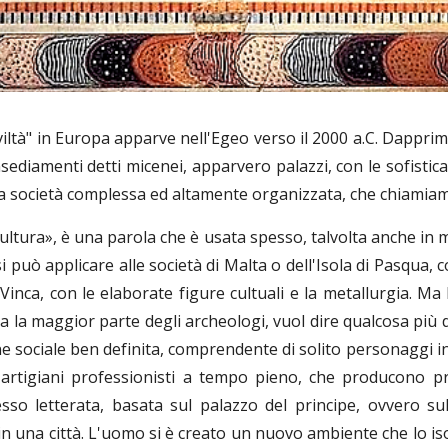
viltà" in Europa apparve nell'Egeo verso il 2000 a.C. Dappri
nsediamenti detti micenei, apparvero palazzi, con le sofistica
lla società complessa ed altamente organizzata, che chiamiamo
cultura», è una parola che è usata spesso, talvolta anche in
i può applicare alle società di Malta o dell'Isola di Pasqua,
 Vinca, con le elaborate figure cultuali e la metallurgia. Ma 
a la maggior parte degli archeologi, vuol dire qualcosa più 
ne sociale ben definita, comprendente di solito personaggi i
 artigiani professionisti a tempo pieno, che producono pro
sso letterata, basata sul palazzo del principe, ovvero s
in una città. L'uomo si è creato un nuovo ambiente che lo i