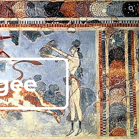
ion
Egee