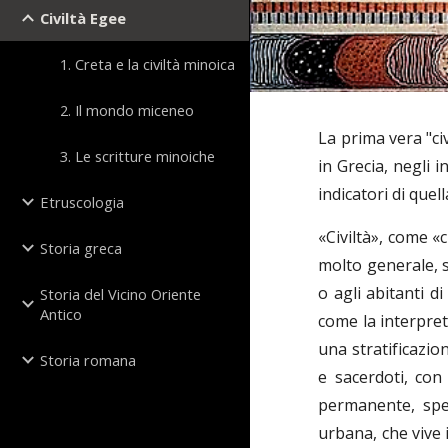
Civiltà Egee
1. Creta e la civiltà minoica
2. Il mondo miceneo
La prima vera "ci
3. Le scritture minoiche
in Grecia, negli i
indicatori di que
Etruscologia
«Civiltà», come «
Storia greca
molto generale, s
o agli abitanti di
Storia del Vicino Oriente
Antico
come la interpret
una stratificazio
Storia romana
e sacerdoti, con
permanente, spe
urbana, che vive 